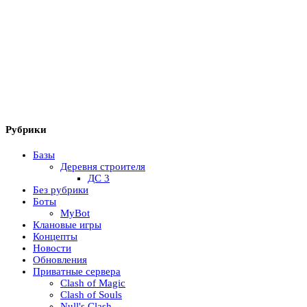
Рубрики
Базы
Деревня строителя
ДС 3
Без рубрики
Боты
MyBot
Клановые игры
Концепты
Новости
Обновления
Приватные сервера
Clash of Magic
Clash of Souls
Null's Clash