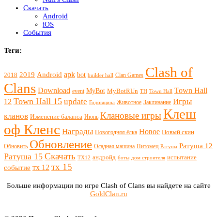
Скачать
Android
iOS
События
Теги:
Clash of
apk
2019
Android
bot
2018
Clan Games
builder hall
Clans
Download
Town Hall
MyBot
MyBotRUn
event
TH
Town Hall
Town Hall 15
update
Игры
12
Животное
Заклинание
Годовщина
Клеш
Клановые игры
кланов
Изменение баланса
Июнь
оф Кленс
Награды
Новое
Новый скин
Новогодняя ёлка
Обновление
Ратуша 12
Обновить
Осадная машина
Питомец
Ратуша
Скачать
Ратуша 15
андройд
испытание
ТХ12
боты
дом строителя
тх 15
тх 12
событие
Больше информации по игре Clash of Clans вы найдете на сайте
GoldClan.ru