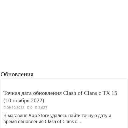
Боевой бур – новая осадная машина в Clash of Clans
строителя 10 в Clash of
торговца за медали
Clans!
рейда
Обновление Деревни
Не удалось войти в
Строителя 2.0 в Clash
Clash of Clans — Что
of Clans — новости от
случилось?
разработчиков 2023
Обновления
Точная дата обновления Clash of Clans с ТХ 15
(10 ноября 2022)
09.10.2022
0
2,627
В магазине App Store удалось найти точную дату и
время обновления Clash of Clans с …