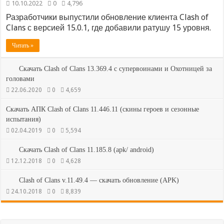
10.10.2022
0
4,796
Разработчики выпустили обновление клиента Clash of
Clans с версией 15.0.1, где добавили ратушу 15 уровня.
Читать »
Скачать Clash of Clans 13.369.4 с супервоинами и Охотницей за
головами
22.06.2020
0
4,659
Скачать АПК Clash of Clans 11.446.11 (скины героев и сезонные
испытания)
02.04.2019
0
5,594
Скачать Clash of Clans 11.185.8 (apk/ android)
12.12.2018
0
4,628
Clash of Clans v.11.49.4 — скачать обновление (APK)
24.10.2018
0
8,839