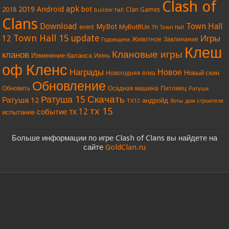
Clash of
apk
2019
Android
bot
2018
Clan Games
builder hall
Clans
Download
Town Hall
MyBot
MyBotRUn
event
TH
Town Hall
Town Hall 15
update
Игры
12
Животное
Заклинание
Годовщина
Клеш
Клановые игры
кланов
Изменение баланса
Июнь
оф Кленс
Награды
Новое
Новый скин
Новогодняя ёлка
Обновление
Обновить
Осадная машина
Питомец
Ратуша
Скачать
Ратуша 15
Ратуша 12
андройд
ТХ12
боты
дом строителя
тх 15
тх 12
событие
испытание
Больше информации по игре Clash of Clans вы найдете на
сайте
GoldClan.ru