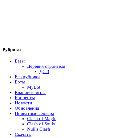
Рубрики
Базы
Деревня строителя
ДС 3
Без рубрики
Боты
MyBot
Клановые игры
Концепты
Новости
Обновления
Приватные сервера
Clash of Magic
Clash of Souls
Null's Clash
Скачать