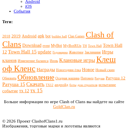
Android
iOS
События
Теги:
Clash of
apk
2019
Android
bot
2018
Clan Games
builder hall
Clans
Download
Town Hall
MyBot
MyBotRUn
event
TH
Town Hall
Town Hall 15
update
Игры
12
Животное
Заклинание
Годовщина
Клеш
Клановые игры
кланов
Изменение баланса
Июнь
оф Кленс
Награды
Новое
Новый скин
Новогодняя ёлка
Обновление
Ратуша 12
Обновить
Осадная машина
Питомец
Ратуша
Скачать
Ратуша 15
андройд
испытание
ТХ12
боты
дом строителя
тх 15
тх 12
событие
Больше информации по игре Clash of Clans вы найдете на сайте
GoldClan.ru
© 2026 Проект ClashofClans1.ru
Изображения, торговые марки и логотипы являются