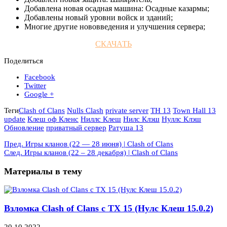
Добавлена новая осадная машина: Осадные казармы;
Добавлены новый уровни войск и зданий;
Многие другие нововведения и улучшения сервера;
СКАЧАТЬ
Поделиться
Facebook
Twitter
Google +
Теги
Clash of Clans
Nulls Clash
private server
TH 13
Town Hall 13
update
Клеш оф Кленс
Ниллс Клеш
Нилс Клэш
Нуллс Клэш
Обновление
приватный сервер
Ратуша 13
Пред.
Игры кланов (22 — 28 июня) | Clash of Clans
След.
Игры кланов (22 – 28 декабря) | Clash of Clans
Материалы в тему
Взломка Clash of Clans с ТХ 15 (Нулс Клеш 15.0.2)
20.10.2022