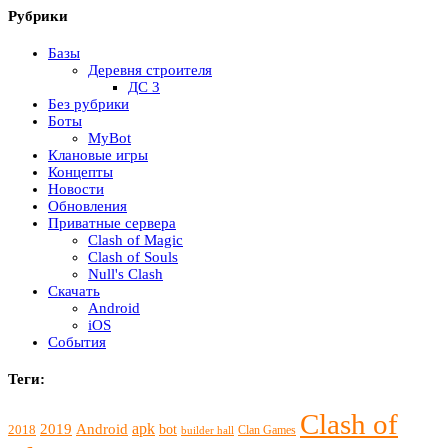
Рубрики
Базы
Деревня строителя
ДС 3
Без рубрики
Боты
MyBot
Клановые игры
Концепты
Новости
Обновления
Приватные сервера
Clash of Magic
Clash of Souls
Null's Clash
Скачать
Android
iOS
События
Теги:
Clash of
apk
2019
Android
bot
2018
Clan Games
builder hall