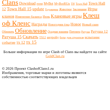
Clans
Download
Town Hall
MyBot
MyBotRUn
event
TH
Town Hall
Town Hall 15
update
Игры
12
Животное
Заклинание
Годовщина
Клеш
Клановые игры
кланов
Изменение баланса
Июнь
оф Кленс
Награды
Новое
Новый скин
Новогодняя ёлка
Обновление
Ратуша 12
Обновить
Осадная машина
Питомец
Ратуша
Скачать
Ратуша 15
андройд
испытание
ТХ12
боты
дом строителя
тх 15
тх 12
событие
Больше информации по игре Clash of Clans вы найдете на сайте
GoldClan.ru
© 2026 Проект ClashofClans1.ru
Изображения, торговые марки и логотипы являются
собственностью соответствующих владельцев