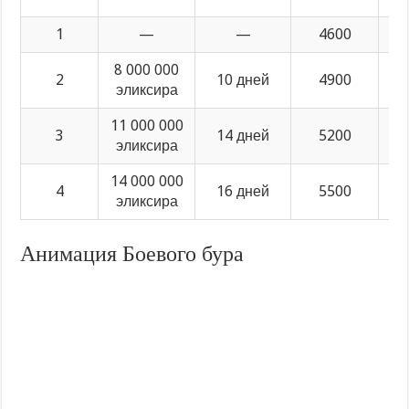
1
—
—
4600
43
8 000 000
2
10 дней
4900
47
эликсира
11 000 000
3
14 дней
5200
51
эликсира
14 000 000
4
16 дней
5500
55
эликсира
Анимация Боевого бура