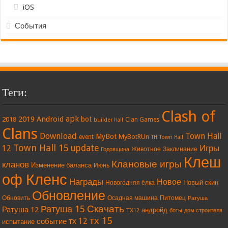
iOS
События
Теги:
Clash of
apk
2019
Android
bot
2018
Clan Games
builder hall
Clans
Download
Town Hall
MyBot
MyBotRUn
event
TH
Town Hall
Town Hall 15
update
Игры
12
Животное
Заклинание
Годовщина
Клеш
Клановые игры
кланов
Изменение баланса
Июнь
оф Кленс
Награды
Новое
Новый скин
Новогодняя ёлка
Обновление
Обновить
Осадная машина
Питомец
Ратуша
Скачать
Ратуша 15
Ратуша 12
андройд
ТХ12
боты
дом строителя
тх 15
тх 12
событие
испытание