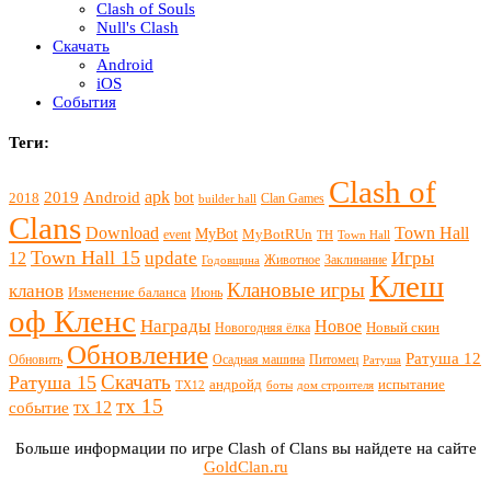
Clash of Souls
Null's Clash
Скачать
Android
iOS
События
Теги:
Clash of
apk
2019
Android
bot
2018
Clan Games
builder hall
Clans
Download
Town Hall
MyBot
MyBotRUn
event
TH
Town Hall
Town Hall 15
update
Игры
12
Животное
Заклинание
Годовщина
Клеш
Клановые игры
кланов
Изменение баланса
Июнь
оф Кленс
Награды
Новое
Новый скин
Новогодняя ёлка
Обновление
Ратуша 12
Обновить
Осадная машина
Питомец
Ратуша
Скачать
Ратуша 15
андройд
испытание
ТХ12
боты
дом строителя
тх 15
тх 12
событие
Больше информации по игре Clash of Clans вы найдете на сайте
GoldClan.ru