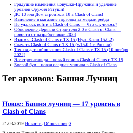
Грядущие изменения Ловушки-Пружины и удаление
уровней Оружия Ратуши!
ДС 10 или Дом строителя 10 в Clash of Clans!
Изменение в магазине торговца за медали рейда
Не удалось войти в Clash of Clans — Что случилось?
Обновление Деревни Строителя 2.0 в Clash of Clans —
новости от разработчиков 2023
Взломка Clash of Clans с ТХ 15 (Нулс Клеш 15.0.2)
Скачать Clash of Clans с ТХ 15 (v.15.0.1 в России)
Точная дата обновления Clash of Clans с ТХ 15 (10 ноября
2022)
Электротитанида – новый воин в Clash of Clans с ТХ 15
Боевой бур – новая осадная машина в Clash of Clans
Тег архивов:
Башня Лучниц
Новое: Башня лучниц — 17 уровень в
Clash of Clans
21.03.2019
Новости
,
Обновления
0
В след за Пушкой, расскажем вам о новом уровне Башни