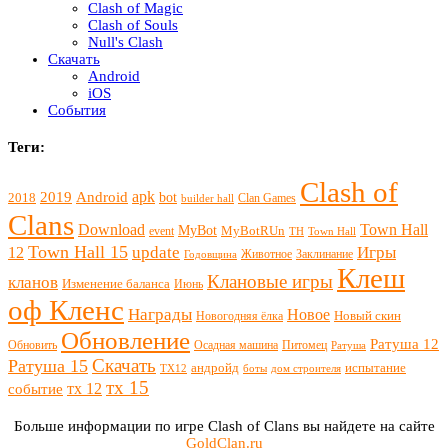
Clash of Magic
Clash of Souls
Null's Clash
Скачать
Android
iOS
События
Теги:
Clash of
apk
2019
Android
bot
2018
Clan Games
builder hall
Clans
Download
Town Hall
MyBot
MyBotRUn
event
TH
Town Hall
Town Hall 15
update
Игры
12
Животное
Заклинание
Годовщина
Клеш
Клановые игры
кланов
Изменение баланса
Июнь
оф Кленс
Награды
Новое
Новый скин
Новогодняя ёлка
Обновление
Ратуша 12
Обновить
Осадная машина
Питомец
Ратуша
Скачать
Ратуша 15
андройд
испытание
ТХ12
боты
дом строителя
тх 15
тх 12
событие
Больше информации по игре Clash of Clans вы найдете на сайте
GoldClan.ru