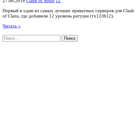
27.06.2018
Clash of Souls
12
Первый и один из самых лучших приватных серверов для Clash
of Clans, где добавили 12 уровень ратуши (тх12/th12).
Читать »
Найти: