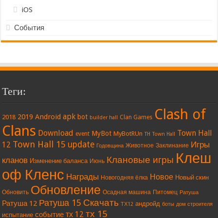
iOS
События
Теги:
Clash of
apk
2019
Android
bot
2018
Clan Games
builder hall
Clans
Download
Town Hall
MyBot
MyBotRUn
event
TH
Town Hall
Town Hall 15
update
Игры
12
Животное
Заклинание
Годовщина
Клеш
Клановые игры
кланов
Изменение баланса
Июнь
оф Кленс
Награды
Новое
Новый скин
Новогодняя ёлка
Обновление
Обновить
Осадная машина
Питомец
Ратуша
Скачать
Ратуша 15
Ратуша 12
андройд
ТХ12
боты
дом строителя
тх 15
тх 12
событие
испытание