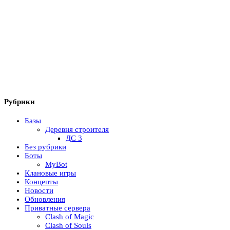
Рубрики
Базы
Деревня строителя
ДС 3
Без рубрики
Боты
MyBot
Клановые игры
Концепты
Новости
Обновления
Приватные сервера
Clash of Magic
Clash of Souls