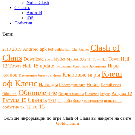
Null's Clash
Скачать
Android
iOS
События
Теги:
Clash of
apk
2019
Android
bot
2018
Clan Games
builder hall
Clans
Download
Town Hall
MyBot
MyBotRUn
event
TH
Town Hall
Town Hall 15
update
Игры
12
Животное
Заклинание
Годовщина
Клеш
Клановые игры
кланов
Изменение баланса
Июнь
оф Кленс
Награды
Новое
Новый скин
Новогодняя ёлка
Обновление
Ратуша 12
Обновить
Осадная машина
Питомец
Ратуша
Скачать
Ратуша 15
андройд
испытание
ТХ12
боты
дом строителя
тх 15
тх 12
событие
Больше информации по игре Clash of Clans вы найдете на сайте
GoldClan.ru