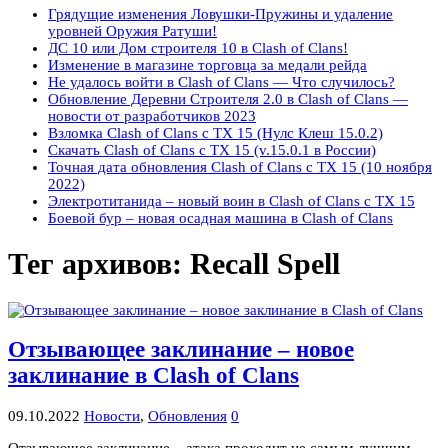
Грядущие изменения Ловушки-Пружины и удаление
уровней Оружия Ратуши!
ДС 10 или Дом строителя 10 в Clash of Clans!
Изменение в магазине торговца за медали рейда
Не удалось войти в Clash of Clans — Что случилось?
Обновление Деревни Строителя 2.0 в Clash of Clans —
новости от разработчиков 2023
Взломка Clash of Clans с ТХ 15 (Нулс Клеш 15.0.2)
Скачать Clash of Clans с ТХ 15 (v.15.0.1 в России)
Точная дата обновления Clash of Clans с ТХ 15 (10 ноября
2022)
Электротитанида – новый воин в Clash of Clans с ТХ 15
Боевой бур – новая осадная машина в Clash of Clans
Тег архивов:
Recall Spell
Отзывающее заклинание – новое
заклинание в Clash of Clans
09.10.2022
Новости
,
Обновления
0
Отзывающее заклинание – атака проходит не самым лучшим