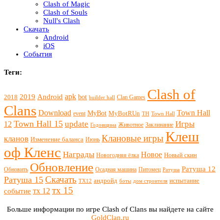
Clash of Magic
Clash of Souls
Null's Clash
Скачать
Android
iOS
События
Теги:
Clash of
apk
2019
Android
bot
2018
Clan Games
builder hall
Clans
Download
Town Hall
MyBot
MyBotRUn
event
TH
Town Hall
Town Hall 15
update
Игры
12
Животное
Заклинание
Годовщина
Клеш
Клановые игры
кланов
Изменение баланса
Июнь
оф Кленс
Награды
Новое
Новый скин
Новогодняя ёлка
Обновление
Ратуша 12
Обновить
Осадная машина
Питомец
Ратуша
Скачать
Ратуша 15
андройд
испытание
ТХ12
боты
дом строителя
тх 15
тх 12
событие
Больше информации по игре Clash of Clans вы найдете на сайте
GoldClan.ru