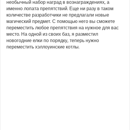
необычный набор наград в вознаграждениях, а
Боевой бур – новая осадная машина в Clash of Clans
именно лопата препятствий. Еще ни разу в таком
количестве разработчики не предлагали новые
магический предмет. С помощью него вы сможете
переместить любое препятствия на нужное для вас
место. На одной из своих баз, я разместил
новогодние елки по порядку, теперь нужно
переместить хэллоуинские котлы.