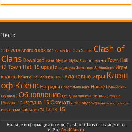
Теги:
Clash of
apk
2019
Android
bot
2018
Clan Games
builder hall
Clans
Download
Town Hall
MyBot
MyBotRUn
event
TH
Town Hall
Town Hall 15
update
Игры
12
Животное
Заклинание
Годовщина
Клеш
Клановые игры
кланов
Изменение баланса
Июнь
оф Кленс
Награды
Новое
Новый скин
Новогодняя ёлка
Обновление
Обновить
Осадная машина
Питомец
Ратуша
Скачать
Ратуша 15
Ратуша 12
андройд
ТХ12
боты
дом строителя
тх 15
тх 12
событие
испытание
Больше информации по игре Clash of Clans вы найдете на
сайте
GoldClan.ru