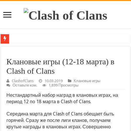
Грядущие изменения Ловушки-Пружины и удаление уровней Ору
ДС 10 или Дом строителя 10 в Clash of Clans!
Клановые игры (12-18 марта) в
Изменение в магазине торговца за медали рейда
Clash of Clans
Не удалось войти в Clash of Clans — Что случилось?
ClashofClans
10.03.2019
Клановые игры
Оставьте ком.
1,899 Просмотры
Обновление Деревни Строителя 2.0 в Clash of Clans — новости о
Нестандартный набор наград в клановых играх, на
Взломка Clash of Clans с ТХ 15 (Нулс Клеш 15.0.2)
период 12 по 18 марта в Clash of Clans.
Скачать Clash of Clans с ТХ 15 (v.15.0.1 в России)
Середина марта для Clash of Clans обещает быть
Точная дата обновления Clash of Clans с ТХ 15 (10 ноября 2022)
горячей. Сразу же после лиги кланов, получаем
Электротитанида – новый воин в Clash of Clans с ТХ 15
крутые награды в клановых играх. Совершенно