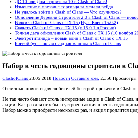
ДС 10 или Дом строителя 10 в Clash of Clans!
Изменение в магазине торговца за медали рейда
Не удалось войти в Clash of Clans — Что случилось?
Обновление Деревни Строителя 2.0 в Clash of Clans — ново
Взломка Clash of Clans с ТХ 15 (Нулс Клеш 15.0.2)
Скачать Clash of Clans с ТХ 15 (v.15.0.1 в России)
Точная дата обновления Clash of Clans с ТХ 15 (10 ноября 2
Электротитанида – новый воин в Clash of Clans с ТХ 15
Боевой бур – новая осадная машина в Clash of Clans
Набор в честь годовщины строителя в Cla
ClashofClans
23.05.2018
Новости
Оставьте ком.
2,350 Просмотры
Отличные новости для любителей быстрой прокачки в Clash of 
Не так часто бывают столь интересные акции в Clash of Clans,
акции. Как раз для них была устроена акция в честь годовщин
Набор можно приобрести несколько раз, и акция продлится це