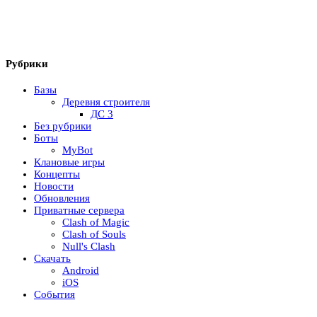
Рубрики
Базы
Деревня строителя
ДС 3
Без рубрики
Боты
MyBot
Клановые игры
Концепты
Новости
Обновления
Приватные сервера
Clash of Magic
Clash of Souls
Null's Clash
Скачать
Android
iOS
События