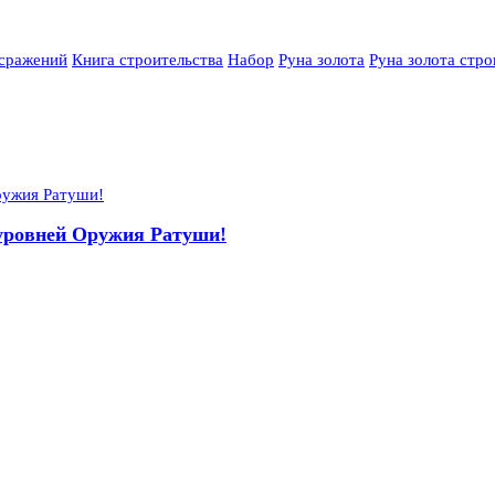
 сражений
Книга строительства
Набор
Руна золота
Руна золота стро
уровней Оружия Ратуши!