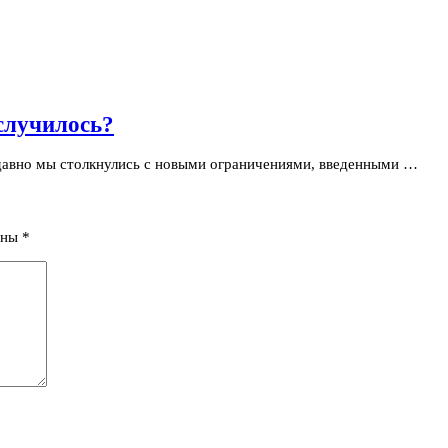
 случилось?
едавно мы столкнулись с новыми ограничениями, введенными …
ены
*