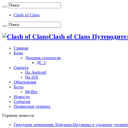
Clash of Clans
Clash of Clans Путеводител
Главная
Базы
Деревня строителя
ДС 3
Скачать
На Android
На iOS
Обновления
Боты
MyBot
Новости
События
Приватные сервера
Горячие новости
Грядущие изменения Ловушки-Пружины и удаление уровне