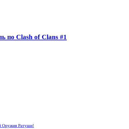
ь по Clash of Clans #1
й Оружия Ратуши!